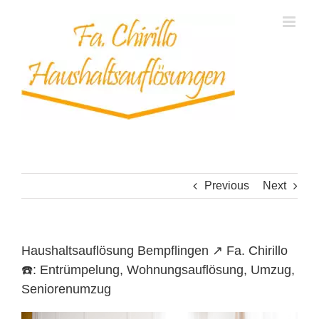
Skip
to
content
Previous
Next
Haushaltsauflösung Bempflingen ↗️ Fa. Chirillo
☎️: Entrümpelung, Wohnungsauflösung, Umzug,
Seniorenumzug