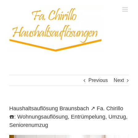
Skip
to
content
Previous
Next
Haushaltsauflösung Braunsbach ↗️ Fa. Chirillo
☎️: Wohnungsauflösung, Entrümpelung, Umzug,
Seniorenumzug