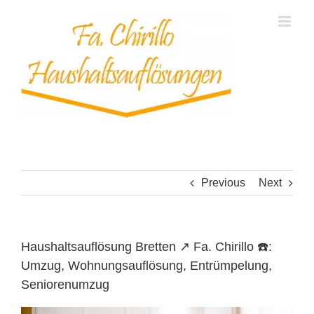
Skip
to
content
Previous
Next
Haushaltsauflösung Bretten ↗️ Fa. Chirillo ☎️:
Umzug, Wohnungsauflösung, Entrümpelung,
Seniorenumzug