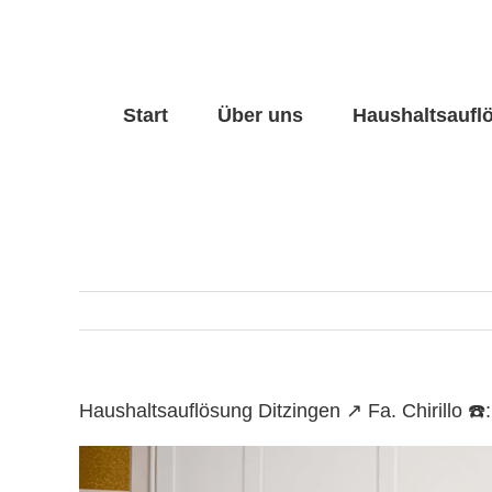
Skip
to
content
Start
Über uns
Haushaltsaufl
Haushaltsauflösung Ditzingen ↗️ Fa. Chirillo