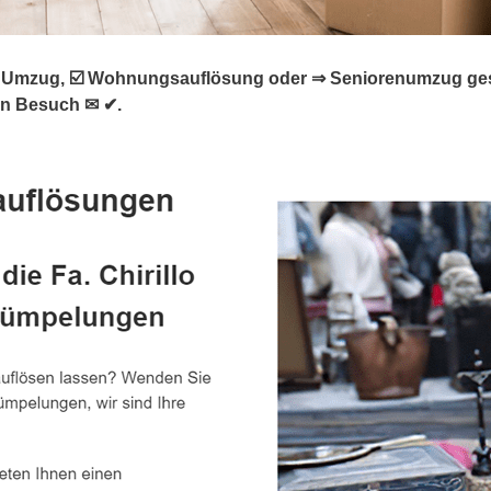
Umzug, ☑️ Wohnungsauflösung oder ⇒ Seniorenumzug gesucht
ren Besuch ✉ ✔.