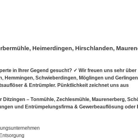
erbermühle, Heimerdingen, Hirschlanden, Maure
te in Ihrer Gegend gesucht? ✓ Wir freuen uns sehr über 
n, Hemmingen, Schwieberdingen, Möglingen und Gerlingen, 
tsauflöser & Entrümpler. Pünktlichkeit zeichnet uns aus
r für Ditzingen – Tonmühle, Zechlesmühle, Maurenerberg, Sc
ösungen und Entrümpelungsfirma & Gewerbeauflösung ode
lungsunternehmen
 Entsorgung