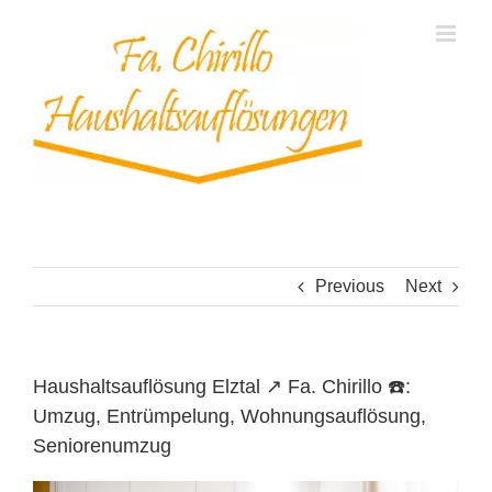
Skip
to
content
Previous
Next
Haushaltsauflösung Elztal ↗️ Fa. Chirillo ☎️:
Umzug, Entrümpelung, Wohnungsauflösung,
Seniorenumzug