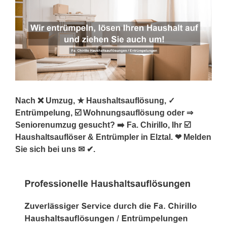
Nach ❌ Umzug, ★ Haushaltsauflösung, ✓
Entrümpelung, ☑️ Wohnungsauflösung oder ⇒
Seniorenumzug gesucht? ➡️ Fa. Chirillo, Ihr ☑️
Haushaltsauflöser & Entrümpler in Elztal. ❤ Melden
Sie sich bei uns ✉ ✔.