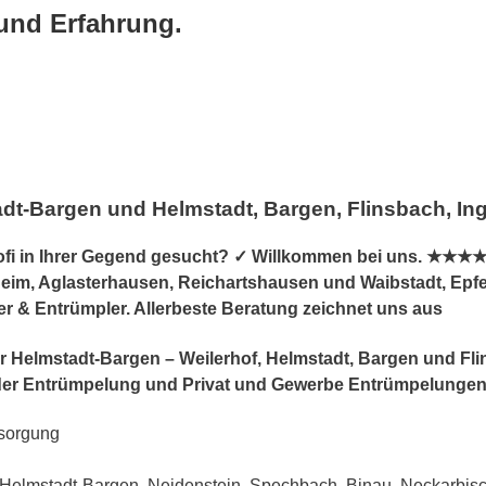
 und Erfahrung.
dt-Bargen und Helmstadt, Bargen, Flinsbach, In
 in Ihrer Gegend gesucht? ✓ Willkommen bei uns. ★★★★★ F
im, Aglasterhausen, Reichartshausen und Waibstadt, Epfen
er & Entrümpler. Allerbeste Beratung zeichnet uns aus
 für Helmstadt-Bargen – Weilerhof, Helmstadt, Bargen und F
er Entrümpelung und Privat und Gewerbe Entrümpelungen
sorgung
Helmstadt-Bargen, Neidenstein, Spechbach, Binau, Neckarbisc