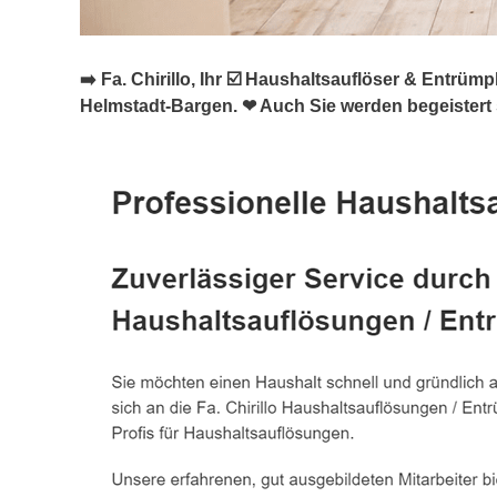
➡️ Fa. Chirillo, Ihr ☑️ Haushaltsauflöser & Ent
Helmstadt-Bargen. ❤ Auch Sie werden begeistert 