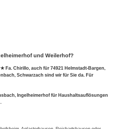
gelheimerhof und Weilerhof?
a. Chirillo, auch für 74921 Helmstadt-Bargen,
bach, Schwarzach sind wir für Sie da. Für
linsbach, Ingelheimerhof für Haushaltsauflösungen
.
hofsheim, Aglasterhausen, Reichartshausen oder