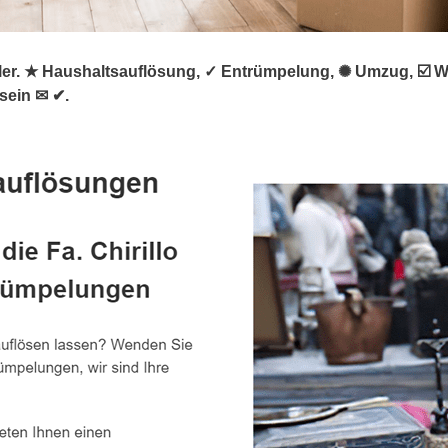
rümpler. ★ Haushaltsauflösung, ✓ Entrümpelung, ✺ Umzug, 
sein ✉ ✔.