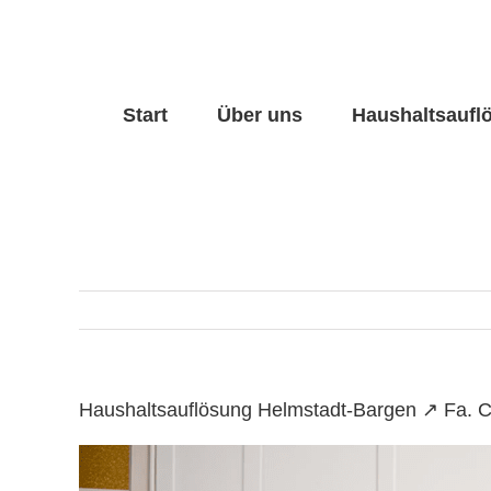
Skip
to
content
Start
Über uns
Haushaltsaufl
Haushaltsauflösung Helmstadt-Bargen ↗️ Fa. 