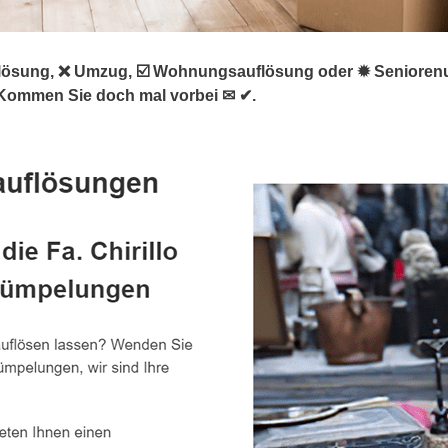
lösung, ❌ Umzug, ☑️ Wohnungsauflösung oder ✹ Seniorenum
 ❤ Kommen Sie doch mal vorbei ✉ ✔.