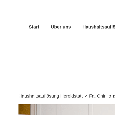
Skip
to
content
Start
Über uns
Haushaltsaufl
Haushaltsauflösung Heroldstatt ↗️ Fa. Chiril