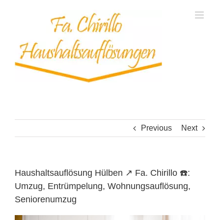
Skip
to
content
Previous
Next
Haushaltsauflösung Hülben ↗️ Fa. Chirillo ☎️:
Umzug, Entrümpelung, Wohnungsauflösung,
Seniorenumzug