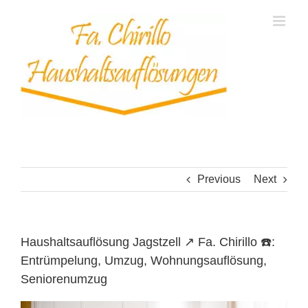
Skip
to
content
Previous
Next
Haushaltsauflösung Jagstzell ↗️ Fa. Chirillo ☎️:
Entrümpelung, Umzug, Wohnungsauflösung,
Seniorenumzug