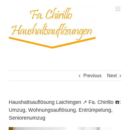
Skip
to
content
Previous
Next
Haushaltsauflösung Laichingen ↗️ Fa. Chirillo ☎️:
Umzug, Wohnungsauflösung, Entrümpelung,
Seniorenumzug