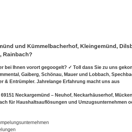
münd und Kümmelbacherhof, Kleingemünd, Dilsb
h, Rainbach?
 bei Ihnen vorort gegoogelt? ✓ Toll dass Sie zu uns geko
ental, Gaiberg, Schönau, Mauer und Lobbach, Spechbach, 
ser & Entrümpler. Jahrelange Erfahrung macht uns aus
er in 69151 Neckargemünd – Neuhof, Neckarhäuserhof, Mück
inbach für Haushaltsauflösungen und Umzugsunternehmen 
rümpelungsunternehmen
elungen