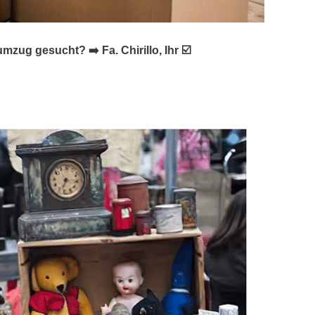
g gesucht? ➡️ Fa. Chirillo, Ihr ☑️