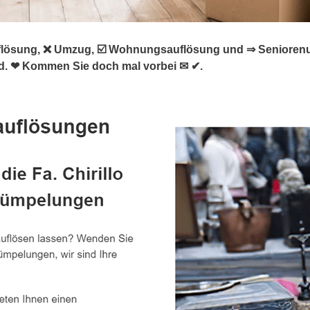
lösung, ❌ Umzug, ☑️ Wohnungsauflösung und ⇒ Seniorenumzu
d. ❤ Kommen Sie doch mal vorbei ✉ ✔.