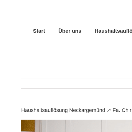
Skip
to
content
Start
Über uns
Haushaltsaufl
Haushaltsauflösung Neckargemünd ↗️ Fa. Chir