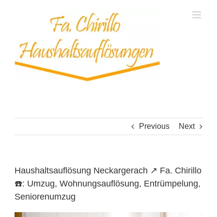
Skip
to
content
Previous
Next
Haushaltsauflösung Neckargerach ↗️ Fa. Chirillo
☎️: Umzug, Wohnungsauflösung, Entrümpelung,
Seniorenumzug