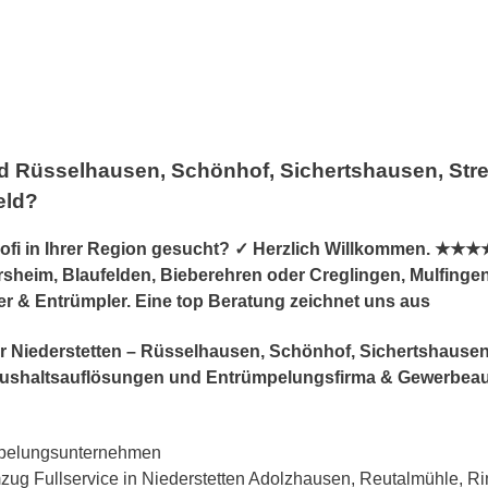
nd Rüsselhausen, Schönhof, Sichertshausen, Str
eld?
 in Ihrer Region gesucht? ✓ Herzlich Willkommen. ★★★★★ F
heim, Blaufelden, Bieberehren oder Creglingen, Mulfingen, 
er & Entrümpler. Eine top Beratung zeichnet uns aus
 für Niederstetten – Rüsselhausen, Schönhof, Sichertshause
Haushaltsauflösungen und Entrümpelungsfirma & Gewerbea
mpelungsunternehmen
g Fullservice in Niederstetten Adolzhausen, Reutalmühle, Ri