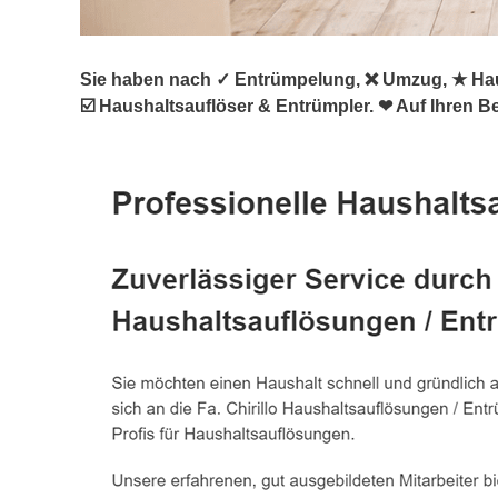
Sie haben nach ✓ Entrümpelung, ❌ Umzug, ★ Haus
☑️ Haushaltsauflöser & Entrümpler. ❤ Auf Ihren B