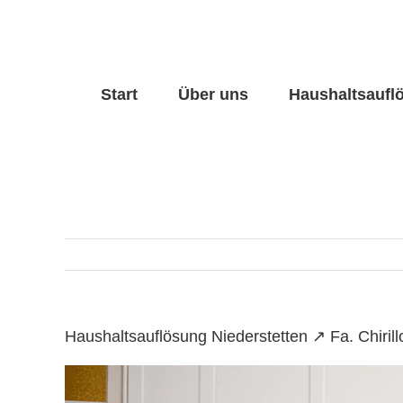
Skip
to
content
Start
Über uns
Haushaltsaufl
Haushaltsauflösung Niederstetten ↗️ Fa. Chir