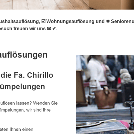
haltsauflösung, ☑️ Wohnungsauflösung und ✹ Seniorenumzug
esuch freuen wir uns ✉ ✔.