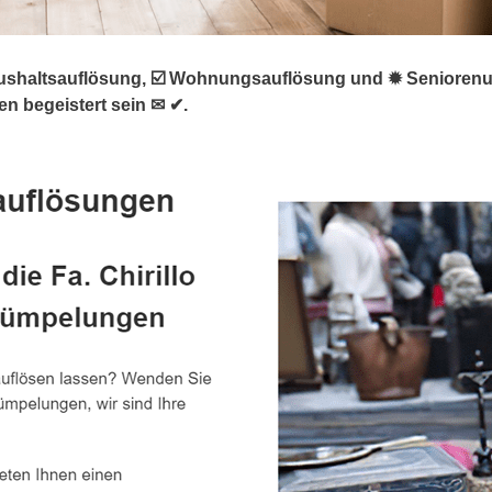
haltsauflösung, ☑️ Wohnungsauflösung und ✹ Seniorenumzu
en begeistert sein ✉ ✔.