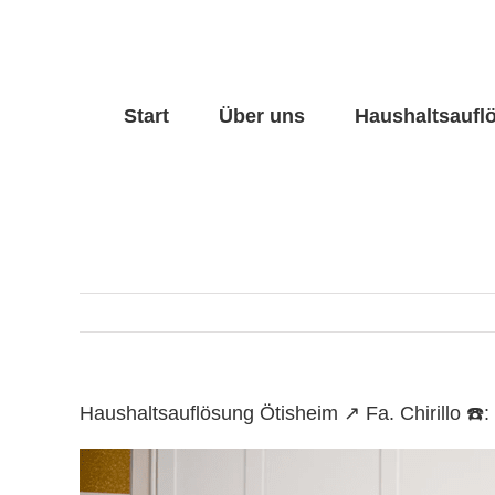
Skip
to
content
Start
Über uns
Haushaltsaufl
Haushaltsauflösung Ötisheim ↗️ Fa. Chirillo