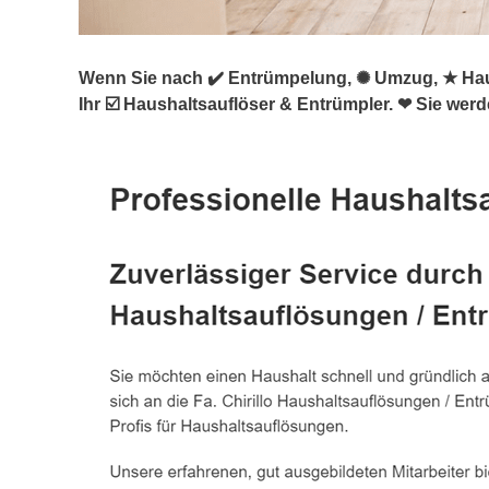
Wenn Sie nach ✔️ Entrümpelung, ✺ Umzug, ★ Haus
Ihr ☑️ Haushaltsauflöser & Entrümpler. ❤ Sie werd