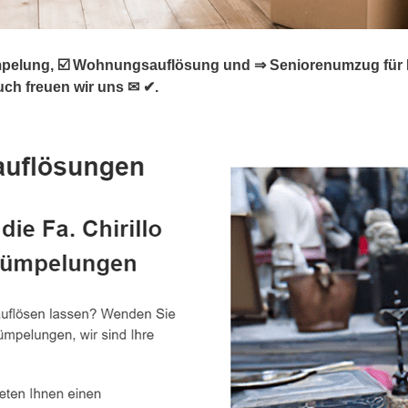
lung, ☑️ Wohnungsauflösung und ⇒ Seniorenumzug für Rot (
uch freuen wir uns ✉ ✔.