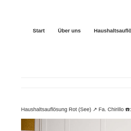
Skip
to
content
Start
Über uns
Haushaltsaufl
Haushaltsauflösung Rot (See) ↗️ Fa. Chirillo