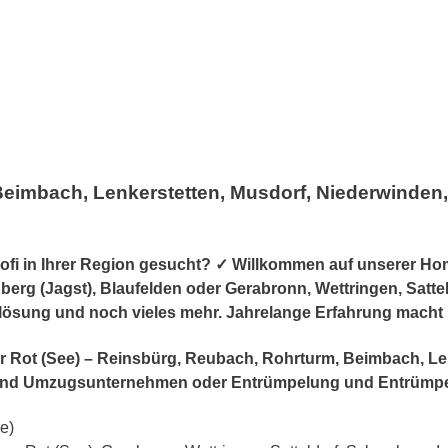
Beimbach, Lenkerstetten, Musdorf, Niederwinden
i in Ihrer Region gesucht? ✓ Willkommen auf unserer Hom
erg (Jagst), Blaufelden oder Gerabronn, Wettringen, Satteldo
flösung und noch vieles mehr. Jahrelange Erfahrung macht
 für Rot (See) – Reinsbürg, Reubach, Rohrturm, Beimbach, L
 und Umzugsunternehmen oder Entrümpelung und Entrümp
e)