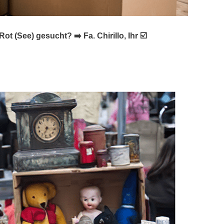
See) gesucht? ➡️ Fa. Chirillo, Ihr ☑️