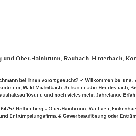
 und Ober-Hainbrunn, Raubach, Hinterbach, Kort
mann bei Ihnen vorort gesucht? ✓ Willkommen bei uns. ★
önbrunn, Wald-Michelbach, Schönau oder Heddesbach, Beerfe
 Haushaltsauflösung und noch vieles mehr. Jahrelange Erfa
er in 64757 Rothenberg – Ober-Hainbrunn, Raubach, Finkenb
ng und Entrümpelungsfirma & Gewerbeauflösung oder Entr