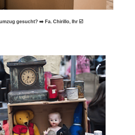
ug gesucht? ➡️ Fa. Chirillo, Ihr ☑️