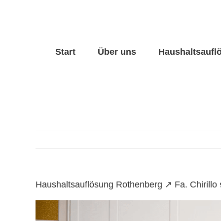
Skip
to
content
Start
Über uns
Haushaltsaufl
Haushaltsauflösung Rothenberg ↗️ Fa. Chiril