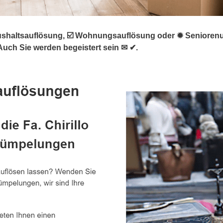
haltsauflösung, ☑️ Wohnungsauflösung oder ✹ Seniorenumz
 Auch Sie werden begeistert sein ✉ ✔.