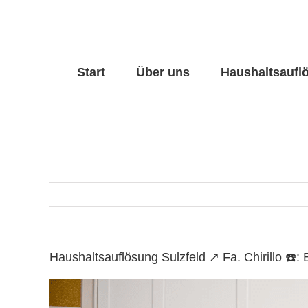
Skip
to
content
Start
Über uns
Haushaltsaufl
Haushaltsauflösung Sulzfeld ↗️ Fa. Chirillo 