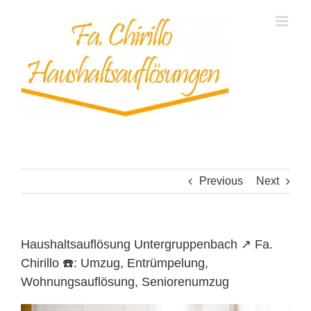
Skip
to
content
Previous
Next
Haushaltsauflösung Untergruppenbach ↗️ Fa.
Chirillo ☎️: Umzug, Entrümpelung,
Wohnungsauflösung, Seniorenumzug