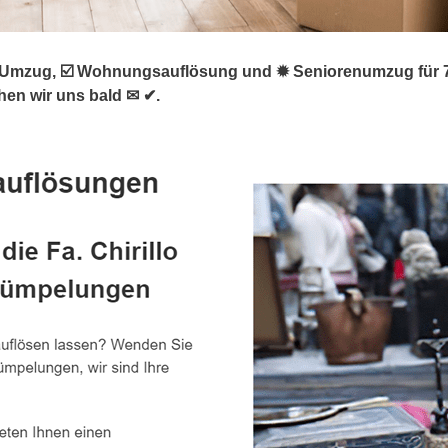
mzug, ☑️ Wohnungsauflösung und ✹ Seniorenumzug für 7633
hen wir uns bald ✉ ✔.