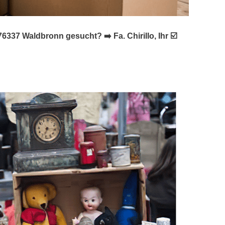
7 Waldbronn gesucht? ➡️ Fa. Chirillo, Ihr ☑️