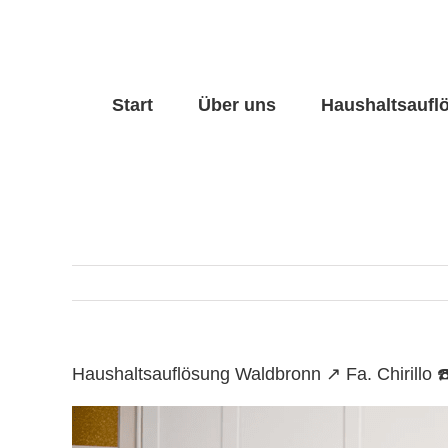
Skip
to
content
Start
Über uns
Haushaltsaufl
Haushaltsauflösung Waldbronn ↗️ Fa. Chirill