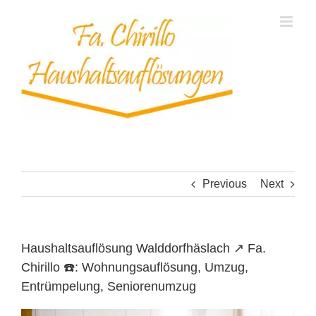
Skip
to
content
Previous
Next
Haushaltsauflösung Walddorfhäslach ↗️ Fa.
Chirillo ☎️: Wohnungsauflösung, Umzug,
Entrümpelung, Seniorenumzug