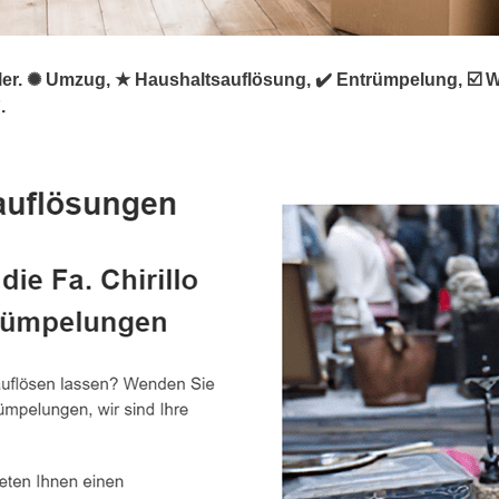
rümpler. ✺ Umzug, ★ Haushaltsauflösung, ✔️ Entrümpelung, 
.