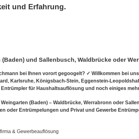
keit und Erfahrung.
n (Baden) und Sallenbusch, Waldbrücke oder We
mann bei Ihnen vorort gegoogelt? ✓ Willkommen bei uns.
ard, Karlsruhe, Königsbach-Stein, Eggenstein-Leopoldshafe
r & Entrümpler für Haushaltsauflösung und noch einiges meh
r in Weingarten (Baden) – Waldbrücke, Werrabronn oder Sal
n oder Entrümpelungen und Privat und Gewerbe Entrümp
sfirma & Gewerbeauflösung