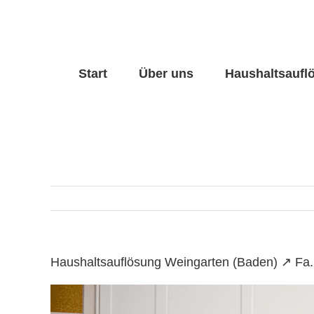
Skip
to
content
Start
Über uns
Haushaltsaufl
Haushaltsauflösung Weingarten (Baden) ↗️ Fa