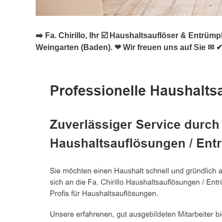
➡️ Fa. Chirillo, Ihr ☑️ Haushaltsauflöser & Ent
Weingarten (Baden). ❤ Wir freuen uns auf Sie ✉ ✔