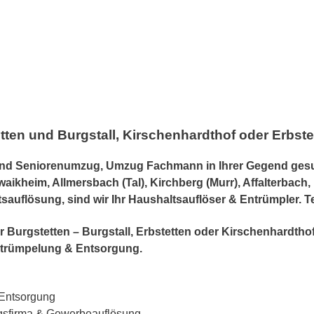
ten und Burgstall, Kirschenhardthof oder Erbste
d Seniorenumzug, Umzug Fachmann in Ihrer Gegend gesuc
hwaikheim, Allmersbach (Tal), Kirchberg (Murr), Affalterba
sauflösung, sind wir Ihr Haushaltsauflöser & Entrümpler. 
für Burgstetten – Burgstall, Erbstetten oder Kirschenhardt
trümpelung & Entsorgung.
 Entsorgung
gsfirma & Gewerbeauflösung