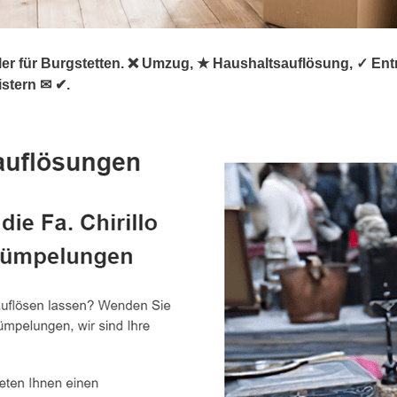
rümpler für Burgstetten. ❌ Umzug, ★ Haushaltsauflösung, ✓
stern ✉ ✔.