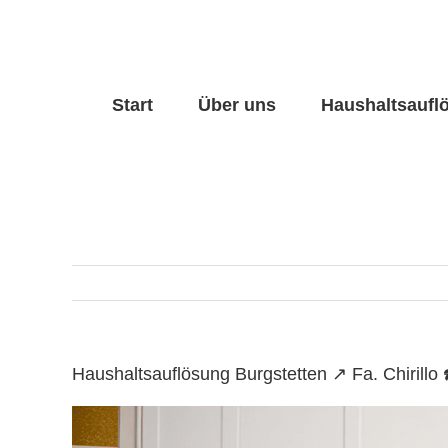
Skip
to
content
Start
Über uns
Haushaltsaufl
Haushaltsauflösung Burgstetten ↗️ Fa. Chiril