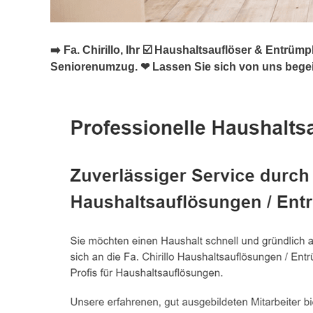
➡️ Fa. Chirillo, Ihr ☑️ Haushaltsauflöser & Ent
Seniorenumzug. ❤ Lassen Sie sich von uns begei