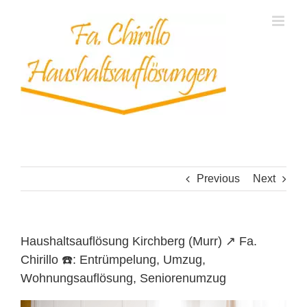
Skip
to
content
Previous
Next
Haushaltsauflösung Kirchberg (Murr) ↗️ Fa.
Chirillo ☎️: Entrümpelung, Umzug,
Wohnungsauflösung, Seniorenumzug