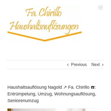
Skip
to
content
Previous
Next
Haushaltsauflösung Nagold ↗️ Fa. Chirillo ☎️:
Entrümpelung, Umzug, Wohnungsauflösung,
Seniorenumzug