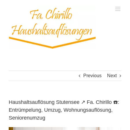
Skip
to
content
Previous
Next
Haushaltsauflösung Stutensee ↗️ Fa. Chirillo ☎️:
Entrümpelung, Umzug, Wohnungsauflösung,
Seniorenumzug