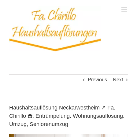
Skip
to
content
Previous
Next
Haushaltsauflösung Neckarwestheim ↗️ Fa.
Chirillo ☎️: Entrümpelung, Wohnungsauflösung,
Umzug, Seniorenumzug