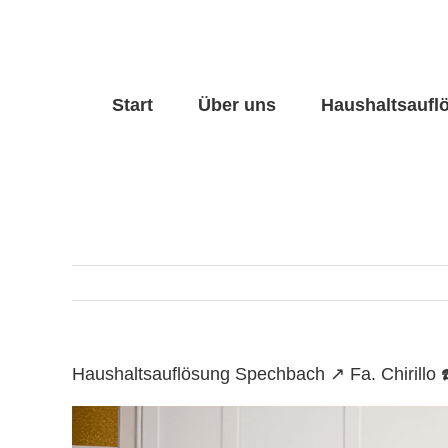
Skip
to
content
Start
Über uns
Haushaltsaufl
Haushaltsauflösung Spechbach ↗️ Fa. Chirill