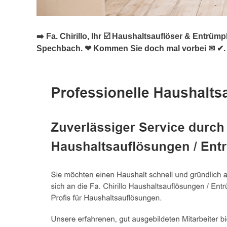
➡️ Fa. Chirillo, Ihr ☑️ Haushaltsauflöser & Ent
Spechbach. ❤ Kommen Sie doch mal vorbei ✉ ✔.